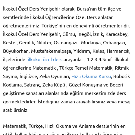
İlkokul Özel Ders Yenişehir olarak, Bursa’nın tüm ilçe ve
semtlerinde İlkokul Öğrencilerine Özel Ders anlatan
öğretmenlerimiz Türkiye’nin en deneyimli öğretmenleridir.
İlkokul Özel Ders Yenişehir, Gürsu, İnegöl, İznik, Karacabey,
Kestel, Gemlik, Nilüfer, Osmangazi, Mudanya, Orhangazi,
Büyükorhan, Mustafakemalpaşa, Yıldırım, Keles, Harmancık,
ilçelerinde
ilkokul özel ders
arayanlar , 1.2.3.4.Sınıf ilkokul
öğrencilerine Matematik , Türkçe Temel Matematik, Ritmik
Sayma, İngilizce, Zeka Oyunları,
Hızlı Okuma Kursu
, Robotik
Kodlama, Satranç, Zeka Küpü , Güzel Konuşma ve Beceri
geliştirme sanatları alanlarında eğitim merkezimizde ders
görmektedirler. İstediğiniz zaman arayabilirsiniz veya mesaj
atabilirsiniz.
Matematik, Türkçe, Hızlı Okuma ve Anlama derslerinin en
etkili kullanıldığı yaş çağı olan ilkokul yıllarında öğrenciler