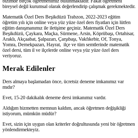
bizimde birçok öğretmenimiz bulunmaktadır. Fakat öğretmeni
bireysel değil kurumsal olarak değerlendirip çalışmak gerekmektedir.
Matematik Özel Ders Beşikdüzü Trabzon, 2022-2023 eğitim
öğretim yılı için online veya yüz yüze özel ders fiyatları için lütfen
eğitim danışmanımız ile iletişime geçiniz. Matematik Özel Ders
Beşikdüzü, Çaykara, Maçka, Sürmene, Arsin, Köprübaşı, Ortahisar,
Araklı, Akçaabat, Şalpazarı, Çarşıbaşı, Vakfıkebir, Of, Tonya,
Yomra, Dernekpazarı, Hayrat, ilçe ve tüm semtlerinde matematik
özel dersi, tüm il ve ilçelerde online veya yüz yüze özel ders
veriyoruz.
Merak Edilenler
Ders almaya başlamadan önce, ücretsiz deneme imkanımız var
mıdır?
Evet, 15-20 dakikalık deneme dersi imkanımız vardır.
Aldığım hizmetten memnun kaldım, ancak öğretmen değişikliği
istiyorum, mümkün müdür?
Evet, sizin için uygun olan kriterler doğrultusunda yeni bir öğretmen
yönlendirmekteyiz.