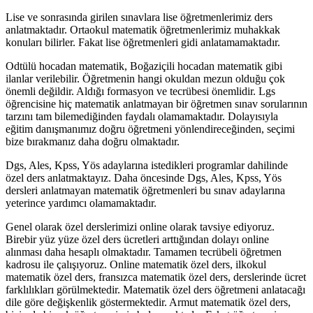
Lise ve sonrasında girilen sınavlara lise öğretmenlerimiz ders
anlatmaktadır. Ortaokul matematik öğretmenlerimiz muhakkak
konuları bilirler. Fakat lise öğretmenleri gidi anlatamamaktadır.
Odtülü hocadan matematik, Boğaziçili hocadan matematik gibi
ilanlar verilebilir. Öğretmenin hangi okuldan mezun olduğu çok
önemli değildir. Aldığı formasyon ve tecrübesi önemlidir. Lgs
öğrencisine hiç matematik anlatmayan bir öğretmen sınav sorularının
tarzını tam bilemediğinden faydalı olamamaktadır. Dolayısıyla
eğitim danışmanımız doğru öğretmeni yönlendireceğinden, seçimi
bize bırakmanız daha doğru olmaktadır.
Dgs, Ales, Kpss, Yös adaylarına istedikleri programlar dahilinde
özel ders anlatmaktayız. Daha öncesinde Dgs, Ales, Kpss, Yös
dersleri anlatmayan matematik öğretmenleri bu sınav adaylarına
yeterince yardımcı olamamaktadır.
Genel olarak özel derslerimizi online olarak tavsiye ediyoruz.
Birebir yüz yüze özel ders ücretleri arttığından dolayı online
alınması daha hesaplı olmaktadır. Tamamen tecrübeli öğretmen
kadrosu ile çalışıyoruz. Online matematik özel ders, ilkokul
matematik özel ders, fransızca matematik özel ders, derslerinde ücret
farklılıkları görülmektedir. Matematik özel ders öğretmeni anlatacağı
dile göre değişkenlik göstermektedir. Armut matematik özel ders,