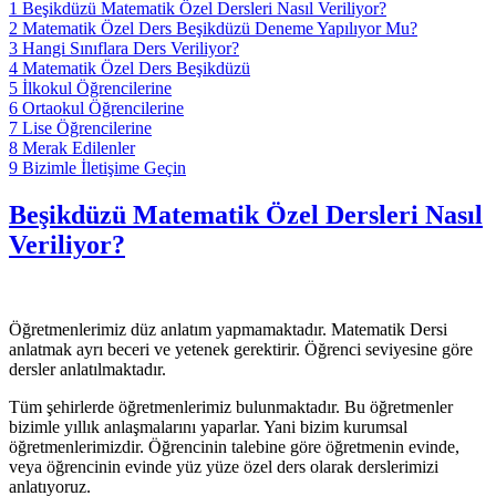
1
Beşikdüzü Matematik Özel Dersleri Nasıl Veriliyor?
2
Matematik Özel Ders Beşikdüzü Deneme Yapılıyor Mu?
3
Hangi Sınıflara Ders Veriliyor?
4
Matematik Özel Ders Beşikdüzü
5
İlkokul Öğrencilerine
6
Ortaokul Öğrencilerine
7
Lise Öğrencilerine
8
Merak Edilenler
9
Bizimle İletişime Geçin
Beşikdüzü Matematik Özel Dersleri Nasıl
Veriliyor?
Öğretmenlerimiz düz anlatım yapmamaktadır. Matematik Dersi
anlatmak ayrı beceri ve yetenek gerektirir. Öğrenci seviyesine göre
dersler anlatılmaktadır.
Tüm şehirlerde öğretmenlerimiz bulunmaktadır. Bu öğretmenler
bizimle yıllık anlaşmalarını yaparlar. Yani bizim kurumsal
öğretmenlerimizdir. Öğrencinin talebine göre öğretmenin evinde,
veya öğrencinin evinde yüz yüze özel ders olarak derslerimizi
anlatıyoruz.