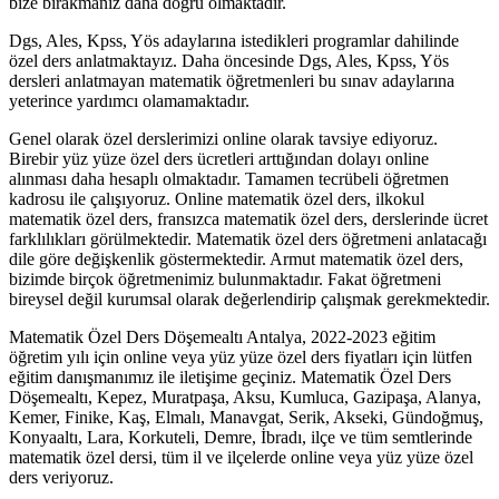
bize bırakmanız daha doğru olmaktadır.
Dgs, Ales, Kpss, Yös adaylarına istedikleri programlar dahilinde
özel ders anlatmaktayız. Daha öncesinde Dgs, Ales, Kpss, Yös
dersleri anlatmayan matematik öğretmenleri bu sınav adaylarına
yeterince yardımcı olamamaktadır.
Genel olarak özel derslerimizi online olarak tavsiye ediyoruz.
Birebir yüz yüze özel ders ücretleri arttığından dolayı online
alınması daha hesaplı olmaktadır. Tamamen tecrübeli öğretmen
kadrosu ile çalışıyoruz. Online matematik özel ders, ilkokul
matematik özel ders, fransızca matematik özel ders, derslerinde ücret
farklılıkları görülmektedir. Matematik özel ders öğretmeni anlatacağı
dile göre değişkenlik göstermektedir. Armut matematik özel ders,
bizimde birçok öğretmenimiz bulunmaktadır. Fakat öğretmeni
bireysel değil kurumsal olarak değerlendirip çalışmak gerekmektedir.
Matematik Özel Ders Döşemealtı Antalya, 2022-2023 eğitim
öğretim yılı için online veya yüz yüze özel ders fiyatları için lütfen
eğitim danışmanımız ile iletişime geçiniz. Matematik Özel Ders
Döşemealtı, Kepez, Muratpaşa, Aksu, Kumluca, Gazipaşa, Alanya,
Kemer, Finike, Kaş, Elmalı, Manavgat, Serik, Akseki, Gündoğmuş,
Konyaaltı, Lara, Korkuteli, Demre, İbradı, ilçe ve tüm semtlerinde
matematik özel dersi, tüm il ve ilçelerde online veya yüz yüze özel
ders veriyoruz.