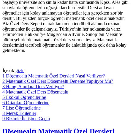
başlayıp üniversite son sınıfa kadar hatta sonrasında Kpss, Ales gibi
sınavlarda öğrencilerin uğraştıkları bir derstir. Dersi anlayan
öğrenciler için kolay anlamayan öğrenciler için gerçekten zor bir
derstir. Bu yüzden birçok öğrenci matematik özel ders almaktadır.
Biz Özel Ders Sepeti olarak tamamen tecrübeli alanında uzman
öğretmenler ile çalışmaktayız. Türkiye’nin her noktasında varız.
Edirne’den Hakkari’ye Muğla’dan Artvin’e, Sinop’tan Mersin’e
bütün şehirlerde matematik özel ders vermekteyiz. Matematik
derslerimizi tecrübeli öğretmenler ile anlatıldığında çok daha kolay
gelmektedir.
İçerik
gizle
1
Döşemealtı Matematik Özel Dersleri Nasıl Veriliyor?
2
Matematik Özel Ders Döşemealtı Deneme Yapılıyor Mu?
3
Hangi Sınıflara Ders Veriliyor?
4
Matematik Özel Ders Döşemealtı
5
İlkokul Öğrencilerine
6
Ortaokul Öğrencilerine
7
Lise Öğrencilerine
8
Merak Edilenler
9
Bizimle İletişime Geçin
Döşemealtı Matematik Özel Dersleri