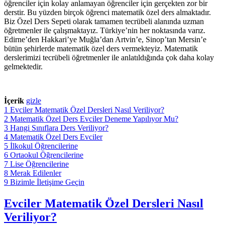
öğrenciler için kolay anlamayan öğrenciler için gerçekten zor bir
derstir. Bu yüzden birçok öğrenci matematik özel ders almaktadır.
Biz Özel Ders Sepeti olarak tamamen tecrübeli alanında uzman
öğretmenler ile çalışmaktayız. Türkiye’nin her noktasında varız.
Edirne’den Hakkari’ye Muğla’dan Artvin’e, Sinop’tan Mersin’e
bütün şehirlerde matematik özel ders vermekteyiz. Matematik
derslerimizi tecrübeli öğretmenler ile anlatıldığında çok daha kolay
gelmektedir.
İçerik
gizle
1
Evciler Matematik Özel Dersleri Nasıl Veriliyor?
2
Matematik Özel Ders Evciler Deneme Yapılıyor Mu?
3
Hangi Sınıflara Ders Veriliyor?
4
Matematik Özel Ders Evciler
5
İlkokul Öğrencilerine
6
Ortaokul Öğrencilerine
7
Lise Öğrencilerine
8
Merak Edilenler
9
Bizimle İletişime Geçin
Evciler Matematik Özel Dersleri Nasıl
Veriliyor?