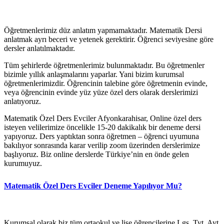
Öğretmenlerimiz düz anlatım yapmamaktadır. Matematik Dersi
anlatmak ayrı beceri ve yetenek gerektirir. Öğrenci seviyesine göre
dersler anlatılmaktadır.
Tüm şehirlerde öğretmenlerimiz bulunmaktadır. Bu öğretmenler
bizimle yıllık anlaşmalarını yaparlar. Yani bizim kurumsal
öğretmenlerimizdir. Öğrencinin talebine göre öğretmenin evinde,
veya öğrencinin evinde yüz yüze özel ders olarak derslerimizi
anlatıyoruz.
Matematik Özel Ders Evciler Afyonkarahisar, Online özel ders
isteyen velilerimize öncelikle 15-20 dakikalık bir deneme dersi
yapıyoruz. Ders yaptıktan sonra öğretmen – öğrenci uyumuna
bakılıyor sonrasında karar verilip zoom üzerinden derslerimize
başlıyoruz. Biz online derslerde Türkiye’nin en önde gelen
kurumuyuz.
Matematik Özel Ders Evciler Deneme Yapılıyor Mu?
Kurumsal olarak biz tüm ortaokul ve lise öğrencilerine Lgs, Tyt, Ayt