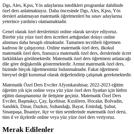
Dgs, Ales, Kpss, Yös adaylarına istedikleri programlar dahilinde
özel ders anlatmaktayız. Daha öncesinde Dgs, Ales, Kpss, Yös
dersleri anlatmayan matematik öğretmenleri bu sınav adaylarına
yeterince yardımcı olamamaktadır.
Genel olarak özel derslerimizi online olarak tavsiye ediyoruz.
Birebir yüz yüze özel ders ücretleri arttığından dolayı online
alınması daha hesaplı olmaktadır. Tamamen tecrübeli öğretmen
kadrosu ile çalışıyoruz. Online matematik özel ders, ilkokul
matematik özel ders, fransızca matematik özel ders, derslerinde ücret
farklılıkları görülmektedir. Matematik özel ders öğretmeni anlatacağı
dile göre değişkenlik göstermektedir. Armut matematik özel ders,
bizimde birçok öğretmenimiz bulunmaktadır. Fakat öğretmeni
bireysel değil kurumsal olarak değerlendirip çalışmak gerekmektedir.
Matematik Özel Ders Evciler Afyonkarahisar, 2022-2023 eğitim
öğretim yılı için online veya yüz yüze özel ders fiyatları için lütfen
eğitim danışmanımız ile iletişime geçiniz. Matematik Özel Ders
Evciler, Başmakçı, Çay, İşcehisar, Kızılören, Hocalar, Bolvadin,
Sandıklı, Dinar, Dazkırı, Sultandağı, Bayat, Emirdağ, Şuhut,
Sinanpaşa, İhsaniye, ilçe ve tüm semtlerinde matematik özel dersi,
tüm il ve ilçelerde online veya yüz yüze özel ders veriyoruz.
Merak Edilenler