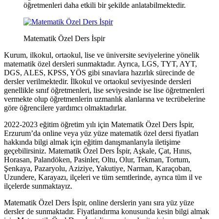
öğretmenleri daha etkili bir şekilde anlatabilmektedir.
Matematik Özel Ders İspir
Kurum, ilkokul, ortaokul, lise ve üniversite seviyelerine yönelik
matematik özel dersleri sunmaktadır. Ayrıca, LGS, TYT, AYT,
DGS, ALES, KPSS, YÖS gibi sınavlara hazırlık sürecinde de
dersler verilmektedir. İlkokul ve ortaokul seviyesinde dersleri
genellikle sınıf öğretmenleri, lise seviyesinde ise lise öğretmenleri
vermekte olup öğretmenlerin uzmanlık alanlarına ve tecrübelerine
göre öğrencilere yardımcı olmaktadırlar.
2022-2023 eğitim öğretim yılı için Matematik Özel Ders İspir,
Erzurum’da online veya yüz yüze matematik özel dersi fiyatları
hakkında bilgi almak için eğitim danışmanlarıyla iletişime
geçebilirsiniz. Matematik Özel Ders İspir, Aşkale, Çat, Hınıs,
Horasan, Palandöken, Pasinler, Oltu, Olur, Tekman, Tortum,
Şenkaya, Pazaryolu, Aziziye, Yakutiye, Narman, Karaçoban,
Uzundere, Karayazı, ilçeleri ve tüm semtlerinde, ayrıca tüm il ve
ilçelerde sunmaktayız.
Matematik Özel Ders İspir, online derslerin yanı sıra yüz yüze
dersler de sunmaktadır. Fiyatlandırma konusunda kesin bilgi almak