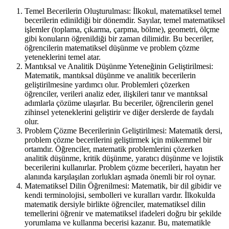
Temel Becerilerin Oluşturulması: İlkokul, matematiksel temel
becerilerin edinildiği bir dönemdir. Sayılar, temel matematiksel
işlemler (toplama, çıkarma, çarpma, bölme), geometri, ölçme
gibi konuların öğrenildiği bir zaman dilimidir. Bu beceriler,
öğrencilerin matematiksel düşünme ve problem çözme
yeteneklerini temel atar.
Mantıksal ve Analitik Düşünme Yeteneğinin Geliştirilmesi:
Matematik, mantıksal düşünme ve analitik becerilerin
geliştirilmesine yardımcı olur. Problemleri çözerken
öğrenciler, verileri analiz eder, ilişkileri tanır ve mantıksal
adımlarla çözüme ulaşırlar. Bu beceriler, öğrencilerin genel
zihinsel yeteneklerini geliştirir ve diğer derslerde de faydalı
olur.
Problem Çözme Becerilerinin Geliştirilmesi: Matematik dersi,
problem çözme becerilerini geliştirmek için mükemmel bir
ortamdır. Öğrenciler, matematik problemlerini çözerken
analitik düşünme, kritik düşünme, yaratıcı düşünme ve lojistik
becerilerini kullanırlar. Problem çözme becerileri, hayatın her
alanında karşılaşılan zorlukları aşmada önemli bir rol oynar.
Matematiksel Dilin Öğrenilmesi: Matematik, bir dil gibidir ve
kendi terminolojisi, sembolleri ve kuralları vardır. İlkokulda
matematik dersiyle birlikte öğrenciler, matematiksel dilin
temellerini öğrenir ve matematiksel ifadeleri doğru bir şekilde
yorumlama ve kullanma becerisi kazanır. Bu, matematikle