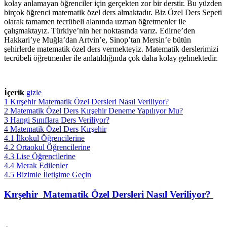
kolay anlamayan öğrenciler için gerçekten zor bir derstir. Bu yüzden
birçok öğrenci matematik özel ders almaktadır. Biz Özel Ders Sepeti
olarak tamamen tecrübeli alanında uzman öğretmenler ile
çalışmaktayız. Türkiye’nin her noktasında varız. Edirne’den
Hakkari’ye Muğla’dan Artvin’e, Sinop’tan Mersin’e bütün
şehirlerde matematik özel ders vermekteyiz. Matematik derslerimizi
tecrübeli öğretmenler ile anlatıldığında çok daha kolay gelmektedir.
İçerik
gizle
1
Kırşehir Matematik Özel Dersleri Nasıl Veriliyor?
2
Matematik Özel Ders Kırşehir Deneme Yapılıyor Mu?
3
Hangi Sınıflara Ders Veriliyor?
4
Matematik Özel Ders Kırşehir
4.1
İlkokul Öğrencilerine
4.2
Ortaokul Öğrencilerine
4.3
Lise Öğrencilerine
4.4
Merak Edilenler
4.5
Bizimle İletişime Geçin
Kırşehir Matematik Özel Dersleri Nasıl Veriliyor?