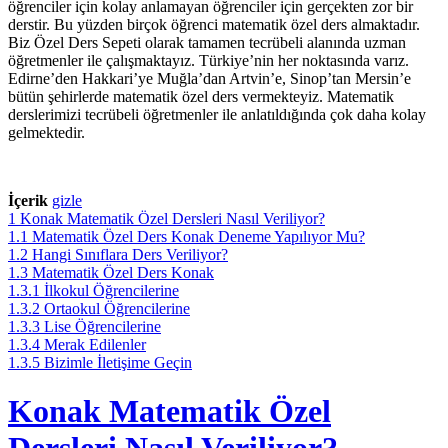
öğrenciler için kolay anlamayan öğrenciler için gerçekten zor bir
derstir. Bu yüzden birçok öğrenci matematik özel ders almaktadır.
Biz Özel Ders Sepeti olarak tamamen tecrübeli alanında uzman
öğretmenler ile çalışmaktayız. Türkiye’nin her noktasında varız.
Edirne’den Hakkari’ye Muğla’dan Artvin’e, Sinop’tan Mersin’e
bütün şehirlerde matematik özel ders vermekteyiz. Matematik
derslerimizi tecrübeli öğretmenler ile anlatıldığında çok daha kolay
gelmektedir.
İçerik
gizle
1
Konak Matematik Özel Dersleri Nasıl Veriliyor?
1.1
Matematik Özel Ders Konak Deneme Yapılıyor Mu?
1.2
Hangi Sınıflara Ders Veriliyor?
1.3
Matematik Özel Ders Konak
1.3.1
İlkokul Öğrencilerine
1.3.2
Ortaokul Öğrencilerine
1.3.3
Lise Öğrencilerine
1.3.4
Merak Edilenler
1.3.5
Bizimle İletişime Geçin
Konak Matematik Özel