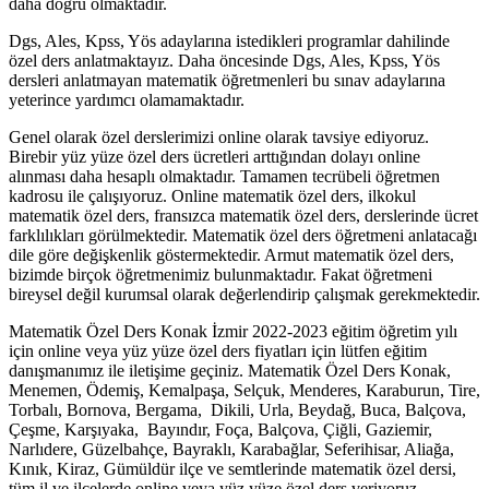
daha doğru olmaktadır.
Dgs, Ales, Kpss, Yös adaylarına istedikleri programlar dahilinde
özel ders anlatmaktayız. Daha öncesinde Dgs, Ales, Kpss, Yös
dersleri anlatmayan matematik öğretmenleri bu sınav adaylarına
yeterince yardımcı olamamaktadır.
Genel olarak özel derslerimizi online olarak tavsiye ediyoruz.
Birebir yüz yüze özel ders ücretleri arttığından dolayı online
alınması daha hesaplı olmaktadır. Tamamen tecrübeli öğretmen
kadrosu ile çalışıyoruz. Online matematik özel ders, ilkokul
matematik özel ders, fransızca matematik özel ders, derslerinde ücret
farklılıkları görülmektedir. Matematik özel ders öğretmeni anlatacağı
dile göre değişkenlik göstermektedir. Armut matematik özel ders,
bizimde birçok öğretmenimiz bulunmaktadır. Fakat öğretmeni
bireysel değil kurumsal olarak değerlendirip çalışmak gerekmektedir.
Matematik Özel Ders Konak İzmir 2022-2023 eğitim öğretim yılı
için online veya yüz yüze özel ders fiyatları için lütfen eğitim
danışmanımız ile iletişime geçiniz. Matematik Özel Ders Konak,
Menemen, Ödemiş, Kemalpaşa, Selçuk, Menderes, Karaburun, Tire,
Torbalı, Bornova, Bergama, Dikili, Urla, Beydağ, Buca, Balçova,
Çeşme, Karşıyaka, Bayındır, Foça, Balçova, Çiğli, Gaziemir,
Narlıdere, Güzelbahçe, Bayraklı, Karabağlar, Seferihisar, Aliağa,
Kınık, Kiraz, Gümüldür ilçe ve semtlerinde matematik özel dersi,
tüm il ve ilçelerde online veya yüz yüze özel ders veriyoruz.