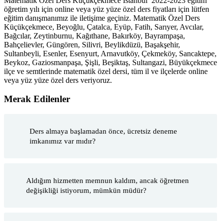
Matematik Özel Ders Küçükçekmece İstanbul 2022-2023 eğitim
öğretim yılı için online veya yüz yüze özel ders fiyatları için lütfen
eğitim danışmanımız ile iletişime geçiniz. Matematik Özel Ders
Küçükçekmece, Beyoğlu, Çatalca, Eyüp, Fatih, Sarıyer, Avcılar,
Bağcılar, Zeytinburnu, Kağıthane, Bakırköy, Bayrampaşa,
Bahçelievler, Güngören, Silivri, Beylikdüzü, Başakşehir,
Sultanbeyli, Esenler, Esenyurt, Arnavutköy, Çekmeköy, Sancaktepe,
Beykoz, Gaziosmanpaşa, Şişli, Beşiktaş, Sultangazi, Büyükçekmece
ilçe ve semtlerinde matematik özel dersi, tüm il ve ilçelerde online
veya yüz yüze özel ders veriyoruz.
Merak Edilenler
Ders almaya başlamadan önce, ücretsiz deneme
imkanımız var mıdır?
Aldığım hizmetten memnun kaldım, ancak öğretmen
değişikliği istiyorum, mümkün müdür?