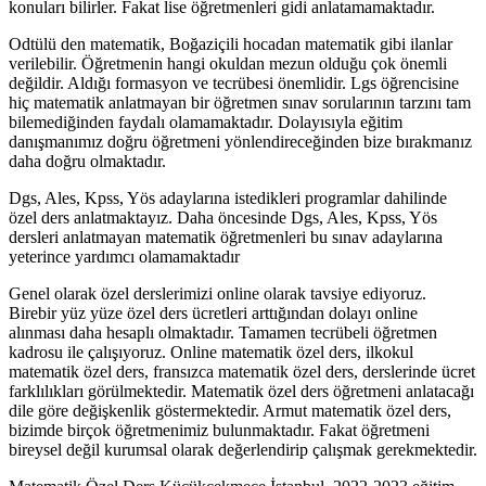
konuları bilirler. Fakat lise öğretmenleri gidi anlatamamaktadır.
Odtülü den matematik, Boğaziçili hocadan matematik gibi ilanlar
verilebilir. Öğretmenin hangi okuldan mezun olduğu çok önemli
değildir. Aldığı formasyon ve tecrübesi önemlidir. Lgs öğrencisine
hiç matematik anlatmayan bir öğretmen sınav sorularının tarzını tam
bilemediğinden faydalı olamamaktadır. Dolayısıyla eğitim
danışmanımız doğru öğretmeni yönlendireceğinden bize bırakmanız
daha doğru olmaktadır.
Dgs, Ales, Kpss, Yös adaylarına istedikleri programlar dahilinde
özel ders anlatmaktayız. Daha öncesinde Dgs, Ales, Kpss, Yös
dersleri anlatmayan matematik öğretmenleri bu sınav adaylarına
yeterince yardımcı olamamaktadır
Genel olarak özel derslerimizi online olarak tavsiye ediyoruz.
Birebir yüz yüze özel ders ücretleri arttığından dolayı online
alınması daha hesaplı olmaktadır. Tamamen tecrübeli öğretmen
kadrosu ile çalışıyoruz. Online matematik özel ders, ilkokul
matematik özel ders, fransızca matematik özel ders, derslerinde ücret
farklılıkları görülmektedir. Matematik özel ders öğretmeni anlatacağı
dile göre değişkenlik göstermektedir. Armut matematik özel ders,
bizimde birçok öğretmenimiz bulunmaktadır. Fakat öğretmeni
bireysel değil kurumsal olarak değerlendirip çalışmak gerekmektedir.