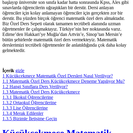
başlayıp üniversite son sınıfa kadar hatta sonrasında Kpss, Ales gibi
sınavlarda öğrencilerin uğraştıkları bir derstir. Dersi anlayan
öğrenciler için kolay anlamayan öğrenciler için gerçekten zor bir
derstir. Bu yüzden birçok öğrenci matematik özel ders almaktadır.
Biz Özel Ders Sepeti olarak tamamen tecrübeli alanında uzman
öğretmenler ile çalışmaktayız. Türkiye’nin her noktasında varız.
Edirne’den Hakkari’ye Muğla’dan Artvin’e, Sinop’tan Mersin’e
bütün şehirlerde matematik özel ders vermekteyiz. Matematik
derslerimizi tecrübeli öğretmenler ile anlatıldığında çok daha kolay
gelmektedir.
İçerik
gizle
1
Küçükçekmece Matematik Özel Dersleri Nasıl Veriliyor?
1.1
Matematik Özel Ders Küçükçekmece Deneme Yapılıyor Mu?
1.2
Hangi Sınıflara Ders Veriliyor?
1.3
Matematik Özel Ders Küçükçekmece
1.3.1
İlkokul Öğrencilerine
1.3.2
Ortaokul Öğrencilerine
1.3.3
Lise Öğrencilerine
1.3.4
Merak Edilenler
1.3.5
Bizimle İletişime Geçin