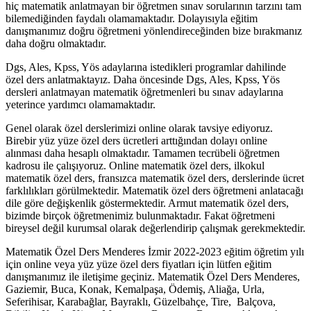
hiç matematik anlatmayan bir öğretmen sınav sorularının tarzını tam
bilemediğinden faydalı olamamaktadır. Dolayısıyla eğitim
danışmanımız doğru öğretmeni yönlendireceğinden bize bırakmanız
daha doğru olmaktadır.
Dgs, Ales, Kpss, Yös adaylarına istedikleri programlar dahilinde
özel ders anlatmaktayız. Daha öncesinde Dgs, Ales, Kpss, Yös
dersleri anlatmayan matematik öğretmenleri bu sınav adaylarına
yeterince yardımcı olamamaktadır.
Genel olarak özel derslerimizi online olarak tavsiye ediyoruz.
Birebir yüz yüze özel ders ücretleri arttığından dolayı online
alınması daha hesaplı olmaktadır. Tamamen tecrübeli öğretmen
kadrosu ile çalışıyoruz. Online matematik özel ders, ilkokul
matematik özel ders, fransızca matematik özel ders, derslerinde ücret
farklılıkları görülmektedir. Matematik özel ders öğretmeni anlatacağı
dile göre değişkenlik göstermektedir. Armut matematik özel ders,
bizimde birçok öğretmenimiz bulunmaktadır. Fakat öğretmeni
bireysel değil kurumsal olarak değerlendirip çalışmak gerekmektedir.
Matematik Özel Ders Menderes İzmir 2022-2023 eğitim öğretim yılı
için online veya yüz yüze özel ders fiyatları için lütfen eğitim
danışmanımız ile iletişime geçiniz. Matematik Özel Ders Menderes,
Gaziemir, Buca, Konak, Kemalpaşa, Ödemiş, Aliağa, Urla,
Seferihisar, Karabağlar, Bayraklı, Güzelbahçe, Tire, Balçova,