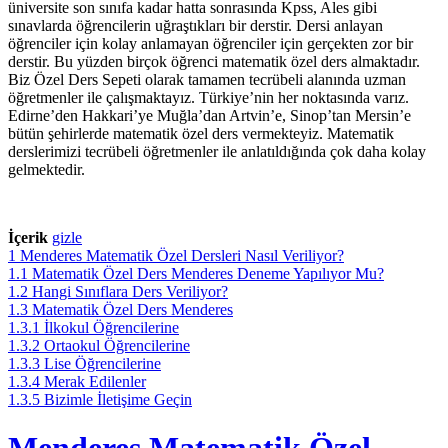
üniversite son sınıfa kadar hatta sonrasında Kpss, Ales gibi
sınavlarda öğrencilerin uğraştıkları bir derstir. Dersi anlayan
öğrenciler için kolay anlamayan öğrenciler için gerçekten zor bir
derstir. Bu yüzden birçok öğrenci matematik özel ders almaktadır.
Biz Özel Ders Sepeti olarak tamamen tecrübeli alanında uzman
öğretmenler ile çalışmaktayız. Türkiye’nin her noktasında varız.
Edirne’den Hakkari’ye Muğla’dan Artvin’e, Sinop’tan Mersin’e
bütün şehirlerde matematik özel ders vermekteyiz. Matematik
derslerimizi tecrübeli öğretmenler ile anlatıldığında çok daha kolay
gelmektedir.
İçerik
gizle
1
Menderes Matematik Özel Dersleri Nasıl Veriliyor?
1.1
Matematik Özel Ders Menderes Deneme Yapılıyor Mu?
1.2
Hangi Sınıflara Ders Veriliyor?
1.3
Matematik Özel Ders Menderes
1.3.1
İlkokul Öğrencilerine
1.3.2
Ortaokul Öğrencilerine
1.3.3
Lise Öğrencilerine
1.3.4
Merak Edilenler
1.3.5
Bizimle İletişime Geçin