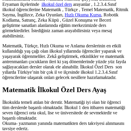
Eryaman ilçelerinde
ilkokul özel ders
arayanlar , 1.2.3.4.Sınıf
ilkokul öğrencilerine Matematik , Türkçe , Temel Matematik, Ritmik
Sayma, İngilizce, Zeka Oyunları,
Hızlı Okuma Kursu
, Robotik
Kodlama, Satranç, Zeka Küpü , Güzel Konuşma ve Beceri
geliştirme sanatları alanlarında eğitim merkezimizde ders
görmektedirler. İstediğiniz zaman arayabilirsiniz veya mesaj
atabilirsiniz.
Matematik, Türkçe, Hızlı Okuma ve Anlama derslerinin en etkili
kullanıldığı yaş çağı olan ilkokul yıllarında öğrenciler yaparak ve
yaşayarak öğrenmeliler. Zekâ geliştirmek, etkinlikler ve matematik
antrenmanları çocukların ileri ki yaş dönemlerinde yüzde yüz fayda
sağlayacakları dersler olarak ele alınabilir. İlkokul Özel Ders son
yıllarda Türkiye’nin bir çok il ve ilçesinde ilkokul 1.2.3.4.Sınıf
öğrencilerine ulaşarak onları gelecek nesillere hazırlamaktadır.
Matematik İlkokul Özel Ders Ayaş
İlkokulda temeli atılan bir derstir. Matematiği iyi olan bir öğrenci
tüm derslerde başarılı olmaktadır. İlkokul 1 den itibaren matematiği
seven öğrenci orta okul, lise ve üniversitede de sevmektedir ve
başarılı olmaktadır.
Okuma- yazmanın yanında matematikten ders takviyesi alınmasını
tavsiye ederiz.