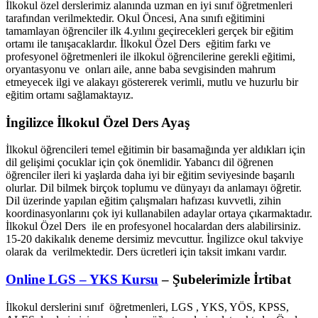
İlkokul özel derslerimiz alanında uzman en iyi sınıf öğretmenleri
tarafından verilmektedir. Okul Öncesi, Ana sınıfı eğitimini
tamamlayan öğrenciler ilk 4.yılını geçirecekleri gerçek bir eğitim
ortamı ile tanışacaklardır. İlkokul Özel Ders eğitim farkı ve
profesyonel öğretmenleri ile ilkokul öğrencilerine gerekli eğitimi,
oryantasyonu ve onları aile, anne baba sevgisinden mahrum
etmeyecek ilgi ve alakayı göstererek verimli, mutlu ve huzurlu bir
eğitim ortamı sağlamaktayız.
İngilizce İlkokul Özel Ders Ayaş
İlkokul öğrencileri temel eğitimin bir basamağında yer aldıkları için
dil gelişimi çocuklar için çok önemlidir. Yabancı dil öğrenen
öğrenciler ileri ki yaşlarda daha iyi bir eğitim seviyesinde başarılı
olurlar. Dil bilmek birçok toplumu ve dünyayı da anlamayı öğretir.
Dil üzerinde yapılan eğitim çalışmaları hafızası kuvvetli, zihin
koordinasyonlarını çok iyi kullanabilen adaylar ortaya çıkarmaktadır.
İlkokul Özel Ders ile en profesyonel hocalardan ders alabilirsiniz.
15-20 dakikalık deneme dersimiz mevcuttur. İngilizce okul takviye
olarak da verilmektedir. Ders ücretleri için taksit imkanı vardır.
Online LGS – YKS Kursu
– Şubelerimizle İrtibat
İlkokul derslerini sınıf öğretmenleri, LGS , YKS, YÖS, KPSS,