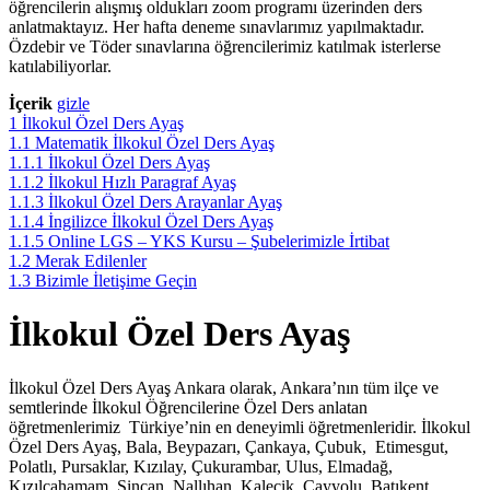
öğrencilerin alışmış oldukları zoom programı üzerinden ders
anlatmaktayız. Her hafta deneme sınavlarımız yapılmaktadır.
Özdebir ve Töder sınavlarına öğrencilerimiz katılmak isterlerse
katılabiliyorlar.
İçerik
gizle
1
İlkokul Özel Ders Ayaş
1.1
Matematik İlkokul Özel Ders Ayaş
1.1.1
İlkokul Özel Ders Ayaş
1.1.2
İlkokul Hızlı Paragraf Ayaş
1.1.3
İlkokul Özel Ders Arayanlar Ayaş
1.1.4
İngilizce İlkokul Özel Ders Ayaş
1.1.5
Online LGS – YKS Kursu – Şubelerimizle İrtibat
1.2
Merak Edilenler
1.3
Bizimle İletişime Geçin
İlkokul Özel Ders Ayaş
İlkokul Özel Ders Ayaş Ankara olarak, Ankara’nın tüm ilçe ve
semtlerinde İlkokul Öğrencilerine Özel Ders anlatan
öğretmenlerimiz Türkiye’nin en deneyimli öğretmenleridir. İlkokul
Özel Ders Ayaş, Bala, Beypazarı, Çankaya, Çubuk, Etimesgut,
Polatlı, Pursaklar, Kızılay, Çukurambar, Ulus, Elmadağ,
Kızılcahamam, Sincan, Nallıhan, Kalecik, Çayyolu, Batıkent,