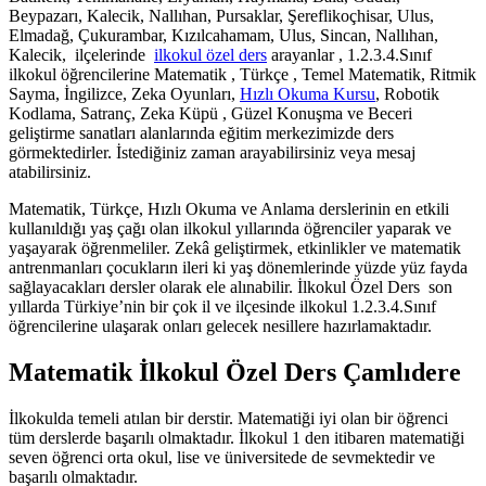
Beypazarı, Kalecik, Nallıhan, Pursaklar, Şereflikoçhisar, Ulus,
Elmadağ, Çukurambar, Kızılcahamam, Ulus, Sincan, Nallıhan,
Kalecik, ilçelerinde
ilkokul özel ders
arayanlar , 1.2.3.4.Sınıf
ilkokul öğrencilerine Matematik , Türkçe , Temel Matematik, Ritmik
Sayma, İngilizce, Zeka Oyunları,
Hızlı Okuma Kursu
, Robotik
Kodlama, Satranç, Zeka Küpü , Güzel Konuşma ve Beceri
geliştirme sanatları alanlarında eğitim merkezimizde ders
görmektedirler. İstediğiniz zaman arayabilirsiniz veya mesaj
atabilirsiniz.
Matematik, Türkçe, Hızlı Okuma ve Anlama derslerinin en etkili
kullanıldığı yaş çağı olan ilkokul yıllarında öğrenciler yaparak ve
yaşayarak öğrenmeliler. Zekâ geliştirmek, etkinlikler ve matematik
antrenmanları çocukların ileri ki yaş dönemlerinde yüzde yüz fayda
sağlayacakları dersler olarak ele alınabilir. İlkokul Özel Ders son
yıllarda Türkiye’nin bir çok il ve ilçesinde ilkokul 1.2.3.4.Sınıf
öğrencilerine ulaşarak onları gelecek nesillere hazırlamaktadır.
Matematik İlkokul Özel Ders Çamlıdere
İlkokulda temeli atılan bir derstir. Matematiği iyi olan bir öğrenci
tüm derslerde başarılı olmaktadır. İlkokul 1 den itibaren matematiği
seven öğrenci orta okul, lise ve üniversitede de sevmektedir ve
başarılı olmaktadır.