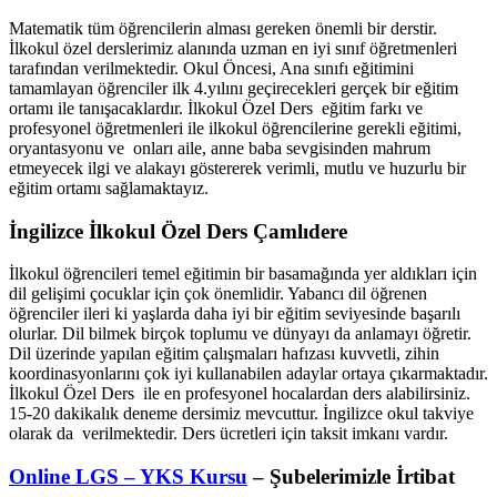
Matematik tüm öğrencilerin alması gereken önemli bir derstir.
İlkokul özel derslerimiz alanında uzman en iyi sınıf öğretmenleri
tarafından verilmektedir. Okul Öncesi, Ana sınıfı eğitimini
tamamlayan öğrenciler ilk 4.yılını geçirecekleri gerçek bir eğitim
ortamı ile tanışacaklardır. İlkokul Özel Ders eğitim farkı ve
profesyonel öğretmenleri ile ilkokul öğrencilerine gerekli eğitimi,
oryantasyonu ve onları aile, anne baba sevgisinden mahrum
etmeyecek ilgi ve alakayı göstererek verimli, mutlu ve huzurlu bir
eğitim ortamı sağlamaktayız.
İngilizce İlkokul Özel Ders Çamlıdere
İlkokul öğrencileri temel eğitimin bir basamağında yer aldıkları için
dil gelişimi çocuklar için çok önemlidir. Yabancı dil öğrenen
öğrenciler ileri ki yaşlarda daha iyi bir eğitim seviyesinde başarılı
olurlar. Dil bilmek birçok toplumu ve dünyayı da anlamayı öğretir.
Dil üzerinde yapılan eğitim çalışmaları hafızası kuvvetli, zihin
koordinasyonlarını çok iyi kullanabilen adaylar ortaya çıkarmaktadır.
İlkokul Özel Ders ile en profesyonel hocalardan ders alabilirsiniz.
15-20 dakikalık deneme dersimiz mevcuttur. İngilizce okul takviye
olarak da verilmektedir. Ders ücretleri için taksit imkanı vardır.
Online LGS – YKS Kursu
– Şubelerimizle İrtibat