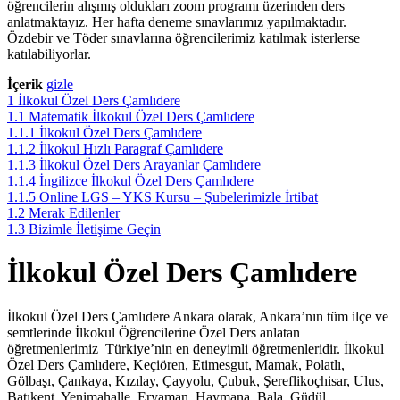
öğrencilerin alışmış oldukları zoom programı üzerinden ders
anlatmaktayız. Her hafta deneme sınavlarımız yapılmaktadır.
Özdebir ve Töder sınavlarına öğrencilerimiz katılmak isterlerse
katılabiliyorlar.
İçerik
gizle
1
İlkokul Özel Ders Çamlıdere
1.1
Matematik İlkokul Özel Ders Çamlıdere
1.1.1
İlkokul Özel Ders Çamlıdere
1.1.2
İlkokul Hızlı Paragraf Çamlıdere
1.1.3
İlkokul Özel Ders Arayanlar Çamlıdere
1.1.4
İngilizce İlkokul Özel Ders Çamlıdere
1.1.5
Online LGS – YKS Kursu – Şubelerimizle İrtibat
1.2
Merak Edilenler
1.3
Bizimle İletişime Geçin
İlkokul Özel Ders Çamlıdere
İlkokul Özel Ders Çamlıdere Ankara olarak, Ankara’nın tüm ilçe ve
semtlerinde İlkokul Öğrencilerine Özel Ders anlatan
öğretmenlerimiz Türkiye’nin en deneyimli öğretmenleridir. İlkokul
Özel Ders Çamlıdere, Keçiören, Etimesgut, Mamak, Polatlı,
Gölbaşı, Çankaya, Kızılay, Çayyolu, Çubuk, Şereflikoçhisar, Ulus,
Batıkent, Yenimahalle, Eryaman, Haymana, Bala, Güdül,