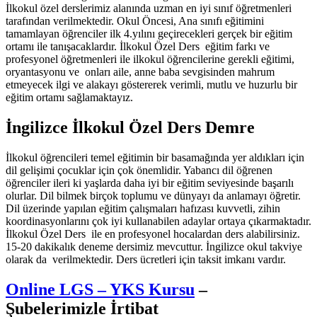
İlkokul özel derslerimiz alanında uzman en iyi sınıf öğretmenleri
tarafından verilmektedir. Okul Öncesi, Ana sınıfı eğitimini
tamamlayan öğrenciler ilk 4.yılını geçirecekleri gerçek bir eğitim
ortamı ile tanışacaklardır. İlkokul Özel Ders eğitim farkı ve
profesyonel öğretmenleri ile ilkokul öğrencilerine gerekli eğitimi,
oryantasyonu ve onları aile, anne baba sevgisinden mahrum
etmeyecek ilgi ve alakayı göstererek verimli, mutlu ve huzurlu bir
eğitim ortamı sağlamaktayız.
İngilizce İlkokul Özel Ders Demre
İlkokul öğrencileri temel eğitimin bir basamağında yer aldıkları için
dil gelişimi çocuklar için çok önemlidir. Yabancı dil öğrenen
öğrenciler ileri ki yaşlarda daha iyi bir eğitim seviyesinde başarılı
olurlar. Dil bilmek birçok toplumu ve dünyayı da anlamayı öğretir.
Dil üzerinde yapılan eğitim çalışmaları hafızası kuvvetli, zihin
koordinasyonlarını çok iyi kullanabilen adaylar ortaya çıkarmaktadır.
İlkokul Özel Ders ile en profesyonel hocalardan ders alabilirsiniz.
15-20 dakikalık deneme dersimiz mevcuttur. İngilizce okul takviye
olarak da verilmektedir. Ders ücretleri için taksit imkanı vardır.
Online LGS – YKS Kursu
–
Şubelerimizle İrtibat