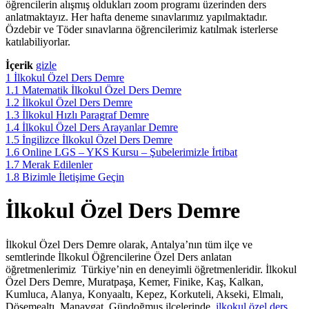
öğrencilerin alışmış oldukları zoom programı üzerinden ders
anlatmaktayız. Her hafta deneme sınavlarımız yapılmaktadır.
Özdebir ve Töder sınavlarına öğrencilerimiz katılmak isterlerse
katılabiliyorlar.
İçerik
gizle
1
İlkokul Özel Ders Demre
1.1
Matematik İlkokul Özel Ders Demre
1.2
İlkokul Özel Ders Demre
1.3
İlkokul Hızlı Paragraf Demre
1.4
İlkokul Özel Ders Arayanlar Demre
1.5
İngilizce İlkokul Özel Ders Demre
1.6
Online LGS – YKS Kursu – Şubelerimizle İrtibat
1.7
Merak Edilenler
1.8
Bizimle İletişime Geçin
İlkokul Özel Ders Demre
İlkokul Özel Ders Demre olarak, Antalya’nın tüm ilçe ve
semtlerinde İlkokul Öğrencilerine Özel Ders anlatan
öğretmenlerimiz Türkiye’nin en deneyimli öğretmenleridir. İlkokul
Özel Ders Demre, Muratpaşa, Kemer, Finike, Kaş, Kalkan,
Kumluca, Alanya, Konyaaltı, Kepez, Korkuteli, Akseki, Elmalı,
Döşemealtı, Manavgat, Gündoğmuş ilçelerinde
ilkokul özel ders