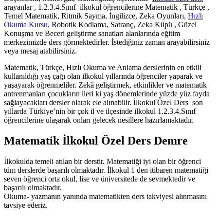
arayanlar , 1.2.3.4.Sınıf ilkokul öğrencilerine Matematik , Türkçe ,
Temel Matematik, Ritmik Sayma, İngilizce, Zeka Oyunları,
Hızlı
Okuma Kursu
, Robotik Kodlama, Satranç, Zeka Küpü , Güzel
Konuşma ve Beceri geliştirme sanatları alanlarında eğitim
merkezimizde ders görmektedirler. İstediğiniz zaman arayabilirsiniz
veya mesaj atabilirsiniz.
Matematik, Türkçe, Hızlı Okuma ve Anlama derslerinin en etkili
kullanıldığı yaş çağı olan ilkokul yıllarında öğrenciler yaparak ve
yaşayarak öğrenmeliler. Zekâ geliştirmek, etkinlikler ve matematik
antrenmanları çocukların ileri ki yaş dönemlerinde yüzde yüz fayda
sağlayacakları dersler olarak ele alınabilir. İlkokul Özel Ders son
yıllarda Türkiye’nin bir çok il ve ilçesinde ilkokul 1.2.3.4.Sınıf
öğrencilerine ulaşarak onları gelecek nesillere hazırlamaktadır.
Matematik İlkokul Özel Ders Demre
İlkokulda temeli atılan bir derstir. Matematiği iyi olan bir öğrenci
tüm derslerde başarılı olmaktadır. İlkokul 1 den itibaren matematiği
seven öğrenci orta okul, lise ve üniversitede de sevmektedir ve
başarılı olmaktadır.
Okuma- yazmanın yanında matematikten ders takviyesi alınmasını
tavsiye ederiz.