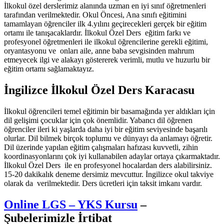
İlkokul özel derslerimiz alanında uzman en iyi sınıf öğretmenleri
tarafından verilmektedir. Okul Öncesi, Ana sınıfı eğitimini
tamamlayan öğrenciler ilk 4.yılını geçirecekleri gerçek bir eğitim
ortamı ile tanışacaklardır. İlkokul Özel Ders eğitim farkı ve
profesyonel öğretmenleri ile ilkokul öğrencilerine gerekli eğitimi,
oryantasyonu ve onları aile, anne baba sevgisinden mahrum
etmeyecek ilgi ve alakayı göstererek verimli, mutlu ve huzurlu bir
eğitim ortamı sağlamaktayız.
İngilizce İlkokul Özel Ders Karacasu
İlkokul öğrencileri temel eğitimin bir basamağında yer aldıkları için
dil gelişimi çocuklar için çok önemlidir. Yabancı dil öğrenen
öğrenciler ileri ki yaşlarda daha iyi bir eğitim seviyesinde başarılı
olurlar. Dil bilmek birçok toplumu ve dünyayı da anlamayı öğretir.
Dil üzerinde yapılan eğitim çalışmaları hafızası kuvvetli, zihin
koordinasyonlarını çok iyi kullanabilen adaylar ortaya çıkarmaktadır.
İlkokul Özel Ders ile en profesyonel hocalardan ders alabilirsiniz.
15-20 dakikalık deneme dersimiz mevcuttur. İngilizce okul takviye
olarak da verilmektedir. Ders ücretleri için taksit imkanı vardır.
Online LGS – YKS Kursu
–
Şubelerimizle İrtibat