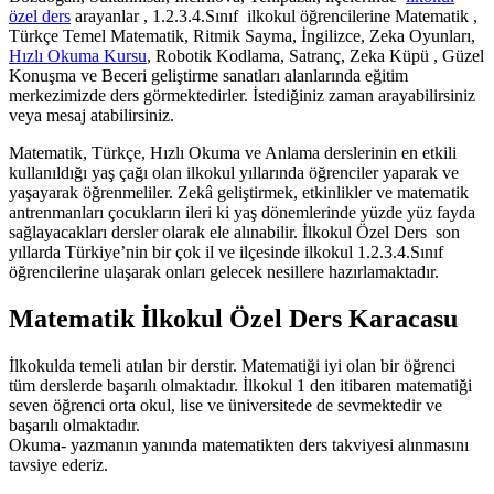
özel ders
arayanlar , 1.2.3.4.Sınıf ilkokul öğrencilerine Matematik ,
Türkçe Temel Matematik, Ritmik Sayma, İngilizce, Zeka Oyunları,
Hızlı Okuma Kursu
, Robotik Kodlama, Satranç, Zeka Küpü , Güzel
Konuşma ve Beceri geliştirme sanatları alanlarında eğitim
merkezimizde ders görmektedirler. İstediğiniz zaman arayabilirsiniz
veya mesaj atabilirsiniz.
Matematik, Türkçe, Hızlı Okuma ve Anlama derslerinin en etkili
kullanıldığı yaş çağı olan ilkokul yıllarında öğrenciler yaparak ve
yaşayarak öğrenmeliler. Zekâ geliştirmek, etkinlikler ve matematik
antrenmanları çocukların ileri ki yaş dönemlerinde yüzde yüz fayda
sağlayacakları dersler olarak ele alınabilir. İlkokul Özel Ders son
yıllarda Türkiye’nin bir çok il ve ilçesinde ilkokul 1.2.3.4.Sınıf
öğrencilerine ulaşarak onları gelecek nesillere hazırlamaktadır.
Matematik İlkokul Özel Ders Karacasu
İlkokulda temeli atılan bir derstir. Matematiği iyi olan bir öğrenci
tüm derslerde başarılı olmaktadır. İlkokul 1 den itibaren matematiği
seven öğrenci orta okul, lise ve üniversitede de sevmektedir ve
başarılı olmaktadır.
Okuma- yazmanın yanında matematikten ders takviyesi alınmasını
tavsiye ederiz.