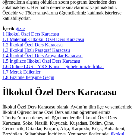
öğrencilerin alışmış oldukları zoom programı üzerinden ders
anlatmaktayız. Her hafta deneme sınavlarımız yapılmaktadır.
Özdebir ve Töder sınavlarına öğrencilerimiz katılmak isterlerse
katılabiliyorlar.
İçerik
gizle
1
İlkokul Özel Ders Karacasu
1.1
Matematik İlkokul Özel Ders Karacasu
1.2
İlkokul Özel Ders Karacasu
1.3
İlkokul Hızlı Paragraf Karacasu
1.4
İlkokul Özel Ders Arayanlar Karacasu
1.5
İngilizce İlkokul Özel Ders Karacasu
1.6
Online LGS – YKS Kursu – Şubelerimizle İrtibat
1.7
Merak Edilenler
1.8
Bizimle İletişime Geçin
İlkokul Özel Ders Karacasu
İlkokul Özel Ders Karacasu olarak, Aydın’ın tüm ilçe ve semtlerinde
İlkokul Öğrencilerine Özel Ders anlatan öğretmenlerimiz
Türkiye’nin en deneyimli öğretmenleridir. İlkokul Özel Ders
Karacasu, Söke, Nazilli, Kuyucak, Kuşadası, Didim, Çine,
Germencik, Ortaklar, Koçarlı, Atça, Karpuzlu, Köşk, Buharkent,
Bozdoğan, Sultanhisar, İncirliova, Yenipazar, ilçelerinde
ilkokul