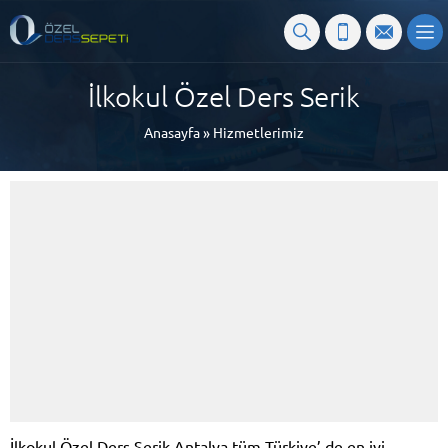
İlkokul Özel Ders Serik
Anasayfa
»
Hizmetlerimiz
İlkokul Özel Ders Serik Antalya tüm Türkiye’ de en iyi