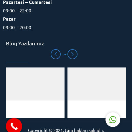
Pazartesi – Cumartesi
09:00 – 22:00
Pazar
09:00 – 20:00
Blog Yazılarımız
Eğitim Danışmanı
Cevap Yaz
 Kursu
Mezitli Hızlı Okuma
Hızlı Okuma Kur
k
Kursu
Kemah
Copyright © 2021, tüm hakları saklıdır.