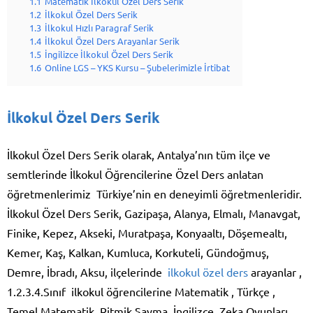
1.1
Matematik İlkokul Özel Ders Serik
1.2
İlkokul Özel Ders Serik
1.3
İlkokul Hızlı Paragraf Serik
1.4
İlkokul Özel Ders Arayanlar Serik
1.5
İngilizce İlkokul Özel Ders Serik
1.6
Online LGS – YKS Kursu – Şubelerimizle İrtibat
İlkokul Özel Ders Serik
İlkokul Özel Ders Serik olarak, Antalya’nın tüm ilçe ve
semtlerinde İlkokul Öğrencilerine Özel Ders anlatan
öğretmenlerimiz Türkiye’nin en deneyimli öğretmenleridir.
İlkokul Özel Ders Serik, Gazipaşa, Alanya, Elmalı, Manavgat,
Finike, Kepez, Akseki, Muratpaşa, Konyaaltı, Döşemealtı,
Kemer, Kaş, Kalkan, Kumluca, Korkuteli, Gündoğmuş,
Demre, İbradı, Aksu, ilçelerinde
ilkokul özel ders
arayanlar ,
1.2.3.4.Sınıf ilkokul öğrencilerine Matematik , Türkçe ,
Temel Matematik, Ritmik Sayma, İngilizce, Zeka Oyunları,