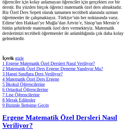
öğrenciler için kolay anlamayan öğrenciler için gerçekten zor bir
derstir. Bu yüzden birçok öğrenci matematik özel ders almaktadır.
Biz Özel Ders Sepeti olarak tamamen tecrübeli alanında uzman
öğretmenler ile çalışmaktayız. Türkiye’nin her noktasında varız.
Edirne’den Hakkari’ye Muğla’dan Artvin’e, Sinop’tan Mersin’e
bütün şehirlerde matematik özel ders vermekteyiz. Matematik
derslerimizi tecrübeli öğretmenler ile anlatıldığında çok daha kolay
gelmektedir.
İçerik
gizle
1
Ergene Matematik Özel Dersleri Nasıl Veriliyor?
2
Matematik Özel Ders Ergene Deneme Yapılıyor Mu?
3
Hangi Sınıflara Ders Veriliyor?
4
Matematik Özel Ders Ergene
5
İlkokul Öğrencilerine
6
Ortaokul Öğrencilerine
7
Lise Öğrencilerine
8
Merak Edilenler
9
Bizimle İletişime Geçin
Ergene Matematik Özel Dersleri Nasıl
Veriliyor?