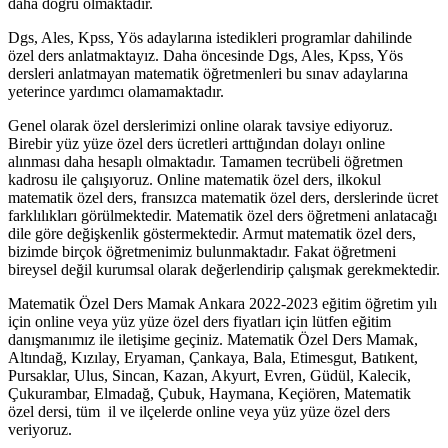
daha doğru olmaktadır.
Dgs, Ales, Kpss, Yös adaylarına istedikleri programlar dahilinde
özel ders anlatmaktayız. Daha öncesinde Dgs, Ales, Kpss, Yös
dersleri anlatmayan matematik öğretmenleri bu sınav adaylarına
yeterince yardımcı olamamaktadır.
Genel olarak özel derslerimizi online olarak tavsiye ediyoruz.
Birebir yüz yüze özel ders ücretleri arttığından dolayı online
alınması daha hesaplı olmaktadır. Tamamen tecrübeli öğretmen
kadrosu ile çalışıyoruz. Online matematik özel ders, ilkokul
matematik özel ders, fransızca matematik özel ders, derslerinde ücret
farklılıkları görülmektedir. Matematik özel ders öğretmeni anlatacağı
dile göre değişkenlik göstermektedir. Armut matematik özel ders,
bizimde birçok öğretmenimiz bulunmaktadır. Fakat öğretmeni
bireysel değil kurumsal olarak değerlendirip çalışmak gerekmektedir.
Matematik Özel Ders Mamak Ankara 2022-2023 eğitim öğretim yılı
için online veya yüz yüze özel ders fiyatları için lütfen eğitim
danışmanımız ile iletişime geçiniz. Matematik Özel Ders Mamak,
Altındağ, Kızılay, Eryaman, Çankaya, Bala, Etimesgut, Batıkent,
Pursaklar, Ulus, Sincan, Kazan, Akyurt, Evren, Güdül, Kalecik,
Çukurambar, Elmadağ, Çubuk, Haymana, Keçiören, Matematik
özel dersi, tüm il ve ilçelerde online veya yüz yüze özel ders
veriyoruz.