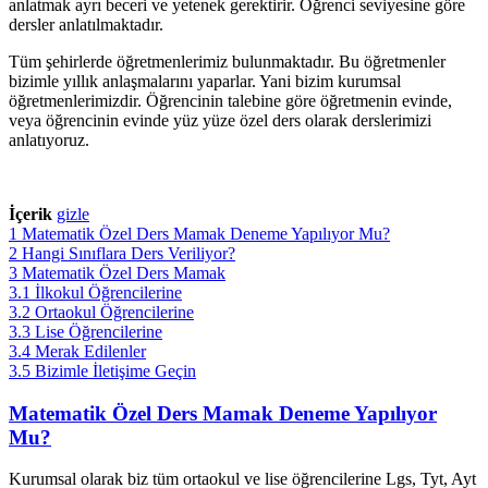
anlatmak ayrı beceri ve yetenek gerektirir. Öğrenci seviyesine göre
dersler anlatılmaktadır.
Tüm şehirlerde öğretmenlerimiz bulunmaktadır. Bu öğretmenler
bizimle yıllık anlaşmalarını yaparlar. Yani bizim kurumsal
öğretmenlerimizdir. Öğrencinin talebine göre öğretmenin evinde,
veya öğrencinin evinde yüz yüze özel ders olarak derslerimizi
anlatıyoruz.
İçerik
gizle
1
Matematik Özel Ders Mamak Deneme Yapılıyor Mu?
2
Hangi Sınıflara Ders Veriliyor?
3
Matematik Özel Ders Mamak
3.1
İlkokul Öğrencilerine
3.2
Ortaokul Öğrencilerine
3.3
Lise Öğrencilerine
3.4
Merak Edilenler
3.5
Bizimle İletişime Geçin
Matematik Özel Ders Mamak Deneme Yapılıyor
Mu?
Kurumsal olarak biz tüm ortaokul ve lise öğrencilerine Lgs, Tyt, Ayt