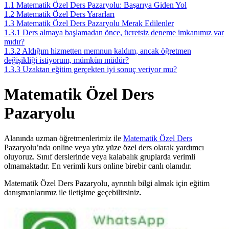
1.1
Matematik Özel Ders Pazaryolu: Başarıya Giden Yol
1.2
Matematik Özel Ders Yararları
1.3
Matematik Özel Ders Pazaryolu Merak Edilenler
1.3.1
Ders almaya başlamadan önce, ücretsiz deneme imkanımız var
mıdır?
1.3.2
Aldığım hizmetten memnun kaldım, ancak öğretmen
değişikliği istiyorum, mümkün müdür?
1.3.3
Uzaktan eğitim gerçekten iyi sonuç veriyor mu?
Matematik Özel Ders
Pazaryolu
Alanında uzman öğretmenlerimiz ile
Matematik Özel Ders
Pazaryolu’nda online veya yüz yüze özel ders olarak yardımcı
oluyoruz. Sınıf derslerinde veya kalabalık gruplarda verimli
olmamaktadır. En verimli kurs online birebir canlı olanıdır.
Matematik Özel Ders Pazaryolu, ayrıntılı bilgi almak için eğitim
danışmanlarımız ile iletişime geçebilirsiniz.