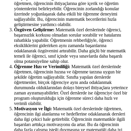
öğretmen, öğrencinin ihtiyaçlarına göre içerik ve öğretim
yöntemlerini belirleyebilir. Öğrencinin zorlandığı konular
üzerinde yoğunlaşarak daha etkili bir öğrenme deneyimi
sağlayabilir. Bu, öğrencinin matematik becerilerini hızla
geliştirmesine yardımcı olabilir.
Özgüven Geliştirme:
Matematik özel derslerinde öğrenci,
başarısızlık korkusu olmadan sorular sorabilir ve hatalarını
rahatlıkla yapabilir. Öğretmenin rehberliğiyle, öğrenci
eksikliklerini giderirken aynı zamanda başarılarına
odaklanarak özgüvenini artırabilir. Daha güçlü bir matematik
temeli ile öğrenci, sınıf içinde veya sınavlarda daha başarılı
olma potansiyeline sahip olur.
Öğrenme Hızı ve Verimliliği:
Matematik özel derslerinde
öğretmen, öğrencinin hızına ve öğrenme tarzına uygun bir
şekilde öğretim sağlayabilir. Sınıfta yapılan derslerde
öğretmenler, birçok öğrenciye aynı anda odaklanmak
durumunda olduklarından dolayı bireysel ihtiyaçlara yeterince
zaman ayıramayabilirler. Özel derslerde ise öğrenciye özel bir
program oluşturulduğu için öğrenme süreci daha hızlı ve
verimli olabilir.
Motivasyon ve İlgi:
Matematik özel derslerinde öğretmen,
öğrencinin ilgi alanlarına ve hedeflerine odaklanarak dersleri
daha ilgi çekici hale getirebilir. Öğrencinin matematikle ilgili
başarıları arttıkça motivasyonu da artar. Bu da öğrencinin
daha fazla çalışma isteği duymasına ve matematiği daha iyi