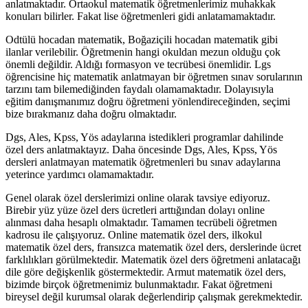
anlatmaktadır. Ortaokul matematik öğretmenlerimiz muhakkak
konuları bilirler. Fakat lise öğretmenleri gidi anlatamamaktadır.
Odtülü hocadan matematik, Boğaziçili hocadan matematik gibi
ilanlar verilebilir. Öğretmenin hangi okuldan mezun olduğu çok
önemli değildir. Aldığı formasyon ve tecrübesi önemlidir. Lgs
öğrencisine hiç matematik anlatmayan bir öğretmen sınav sorularının
tarzını tam bilemediğinden faydalı olamamaktadır. Dolayısıyla
eğitim danışmanımız doğru öğretmeni yönlendireceğinden, seçimi
bize bırakmanız daha doğru olmaktadır.
Dgs, Ales, Kpss, Yös adaylarına istedikleri programlar dahilinde
özel ders anlatmaktayız. Daha öncesinde Dgs, Ales, Kpss, Yös
dersleri anlatmayan matematik öğretmenleri bu sınav adaylarına
yeterince yardımcı olamamaktadır.
Genel olarak özel derslerimizi online olarak tavsiye ediyoruz.
Birebir yüz yüze özel ders ücretleri arttığından dolayı online
alınması daha hesaplı olmaktadır. Tamamen tecrübeli öğretmen
kadrosu ile çalışıyoruz. Online matematik özel ders, ilkokul
matematik özel ders, fransızca matematik özel ders, derslerinde ücret
farklılıkları görülmektedir. Matematik özel ders öğretmeni anlatacağı
dile göre değişkenlik göstermektedir. Armut matematik özel ders,
bizimde birçok öğretmenimiz bulunmaktadır. Fakat öğretmeni
bireysel değil kurumsal olarak değerlendirip çalışmak gerekmektedir.