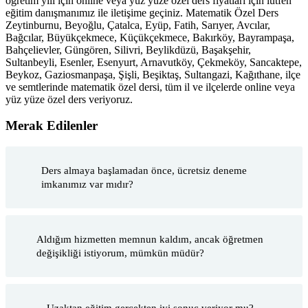
öğretim yılı için online veya yüz yüze özel ders fiyatları için lütfen
eğitim danışmanımız ile iletişime geçiniz. Matematik Özel Ders
Zeytinburnu, Beyoğlu, Çatalca, Eyüp, Fatih, Sarıyer, Avcılar,
Bağcılar, Büyükçekmece, Küçükçekmece, Bakırköy, Bayrampaşa,
Bahçelievler, Güngören, Silivri, Beylikdüzü, Başakşehir,
Sultanbeyli, Esenler, Esenyurt, Arnavutköy, Çekmeköy, Sancaktepe,
Beykoz, Gaziosmanpaşa, Şişli, Beşiktaş, Sultangazi, Kağıthane, ilçe
ve semtlerinde matematik özel dersi, tüm il ve ilçelerde online veya
yüz yüze özel ders veriyoruz.
Merak Edilenler
Ders almaya başlamadan önce, ücretsiz deneme
imkanımız var mıdır?
Aldığım hizmetten memnun kaldım, ancak öğretmen
değişikliği istiyorum, mümkün müdür?