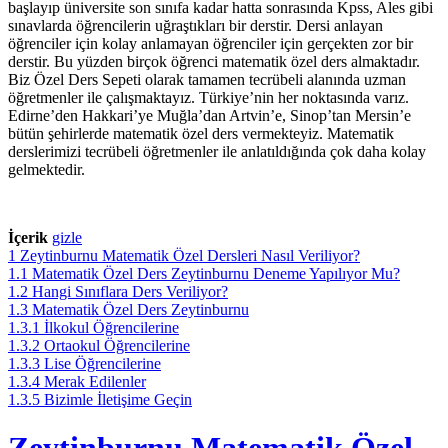
başlayıp üniversite son sınıfa kadar hatta sonrasında Kpss, Ales gibi
sınavlarda öğrencilerin uğraştıkları bir derstir. Dersi anlayan
öğrenciler için kolay anlamayan öğrenciler için gerçekten zor bir
derstir. Bu yüzden birçok öğrenci matematik özel ders almaktadır.
Biz Özel Ders Sepeti olarak tamamen tecrübeli alanında uzman
öğretmenler ile çalışmaktayız. Türkiye’nin her noktasında varız.
Edirne’den Hakkari’ye Muğla’dan Artvin’e, Sinop’tan Mersin’e
bütün şehirlerde matematik özel ders vermekteyiz. Matematik
derslerimizi tecrübeli öğretmenler ile anlatıldığında çok daha kolay
gelmektedir.
İçerik
gizle
1
Zeytinburnu Matematik Özel Dersleri Nasıl Veriliyor?
1.1
Matematik Özel Ders Zeytinburnu Deneme Yapılıyor Mu?
1.2
Hangi Sınıflara Ders Veriliyor?
1.3
Matematik Özel Ders Zeytinburnu
1.3.1
İlkokul Öğrencilerine
1.3.2
Ortaokul Öğrencilerine
1.3.3
Lise Öğrencilerine
1.3.4
Merak Edilenler
1.3.5
Bizimle İletişime Geçin