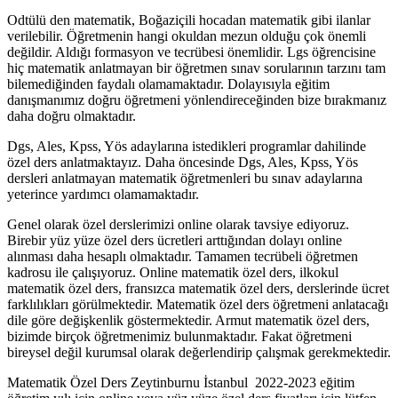
Odtülü den matematik, Boğaziçili hocadan matematik gibi ilanlar
verilebilir. Öğretmenin hangi okuldan mezun olduğu çok önemli
değildir. Aldığı formasyon ve tecrübesi önemlidir. Lgs öğrencisine
hiç matematik anlatmayan bir öğretmen sınav sorularının tarzını tam
bilemediğinden faydalı olamamaktadır. Dolayısıyla eğitim
danışmanımız doğru öğretmeni yönlendireceğinden bize bırakmanız
daha doğru olmaktadır.
Dgs, Ales, Kpss, Yös adaylarına istedikleri programlar dahilinde
özel ders anlatmaktayız. Daha öncesinde Dgs, Ales, Kpss, Yös
dersleri anlatmayan matematik öğretmenleri bu sınav adaylarına
yeterince yardımcı olamamaktadır.
Genel olarak özel derslerimizi online olarak tavsiye ediyoruz.
Birebir yüz yüze özel ders ücretleri arttığından dolayı online
alınması daha hesaplı olmaktadır. Tamamen tecrübeli öğretmen
kadrosu ile çalışıyoruz. Online matematik özel ders, ilkokul
matematik özel ders, fransızca matematik özel ders, derslerinde ücret
farklılıkları görülmektedir. Matematik özel ders öğretmeni anlatacağı
dile göre değişkenlik göstermektedir. Armut matematik özel ders,
bizimde birçok öğretmenimiz bulunmaktadır. Fakat öğretmeni
bireysel değil kurumsal olarak değerlendirip çalışmak gerekmektedir.
Matematik Özel Ders Zeytinburnu İstanbul 2022-2023 eğitim